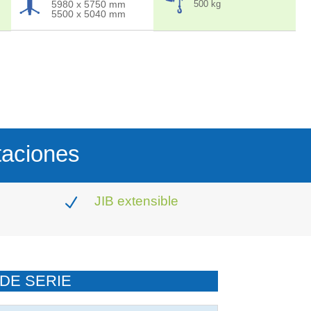
5980 x 5750 mm
500 kg
5500 x 5040 mm
taciones
JIB extensible
N
DE SERIE