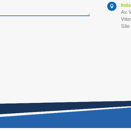
Inda

Av. 
Vitor
São 