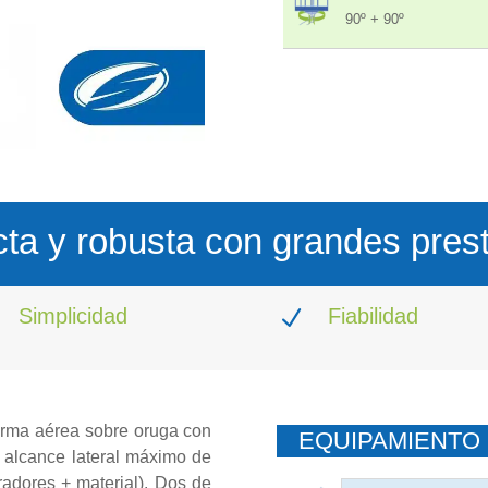
90º + 90º
a y robusta con grandes pres
Simplicidad
Fiabilidad
N
orma aérea sobre oruga con
EQUIPAMIENTO 
 alcance lateral máximo de
adores + material). Dos de