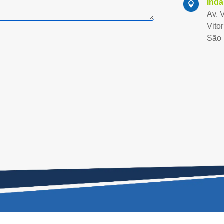
Inda

Av. 
Vitor
São 