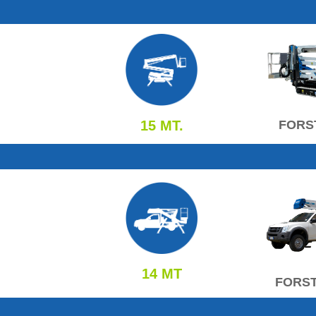
FORS
15 MT.
14 MT
FORST