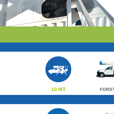
10 MT
FORST