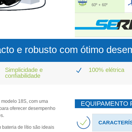
60º + 60º
to e robusto com ótimo des
Simplicidade e
100% elétrica
N
confiabilidade
do modelo 18S, com uma
EQUIPAMENTO 
a para oferecer desempenho
s.
CARACTERÍS
bateria de lítio são ideais