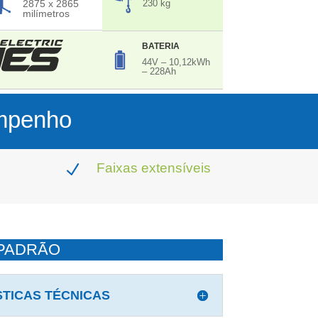
2875 x 2865
230 kg
milímetros
BATERIA
44V – 10,12kWh
– 228Ah
empenho
Faixas extensíveis
N
PADRÃO
TICAS TÉCNICAS