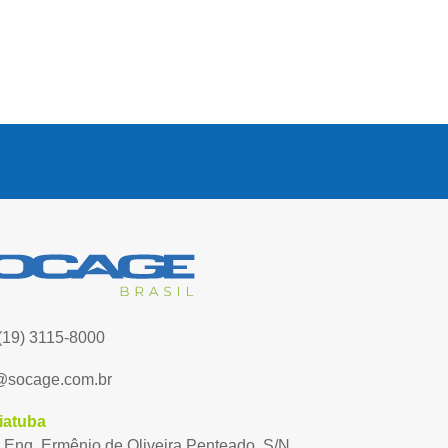
(19) 3115-8000
@socage.com.br
iatuba
 Eng. Ermênio de Oliveira Penteado, S/N