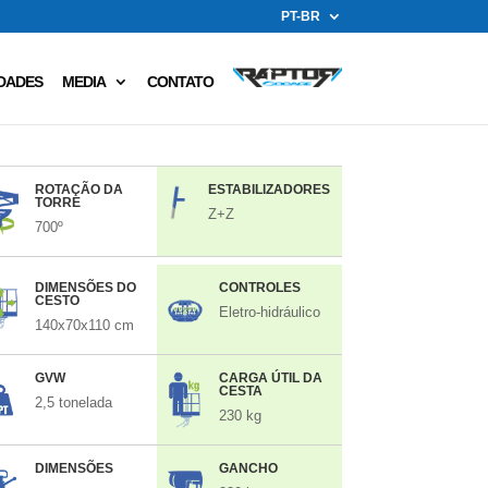
PT-BR
DADES
MEDIA
CONTATO
ROTAÇÃO DA
ESTABILIZADORES
TORRE
Z+Z
700º
DIMENSÕES DO
CONTROLES
CESTO
Eletro-hidráulico
140x70x110 cm
GVW
CARGA ÚTIL DA
CESTA
2,5 tonelada
230 kg
DIMENSÕES
GANCHO