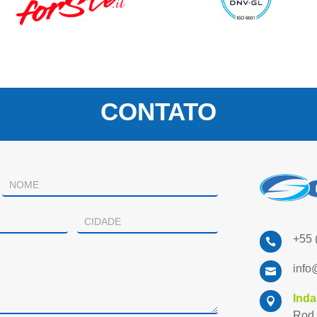
CONTATO
+55 

info

Inda

Rod.