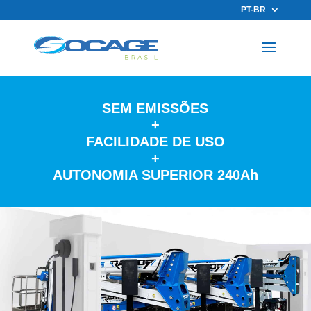
PT-BR
SEM EMISSÕES
+
FACILIDADE DE USO
+
AUTONOMIA SUPERIOR 240Ah