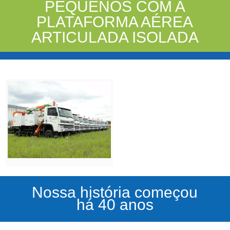
PEQUENOS COM A
PLATAFORMA AÉREA
ARTICULADA ISOLADA
Nossa história começou
há 40 anos