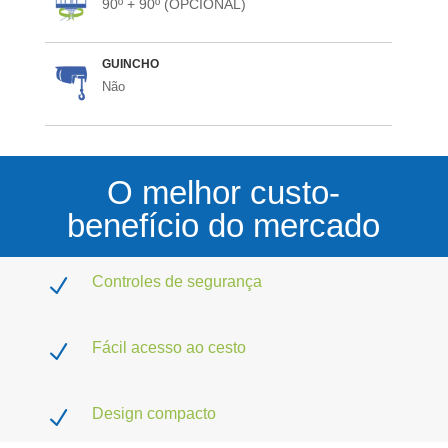
90º + 90º (OPCIONAL)
GUINCHO
Não
O melhor custo-
benefício do mercado
Controles de segurança
N
Fácil acesso ao cesto
N
Design compacto
N