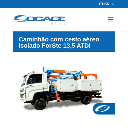
PT-BR
Caminhão com cesto aéreo
isolado ForSte 13,5 ATDi