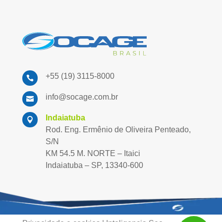
+55 (19) 3115-8000

info@socage.com.br

Indaiatuba

Rod. Eng. Ermênio de Oliveira Penteado,
S/N
KM 54.5 M. NORTE – Itaici
Indaiatuba – SP, 13340-600