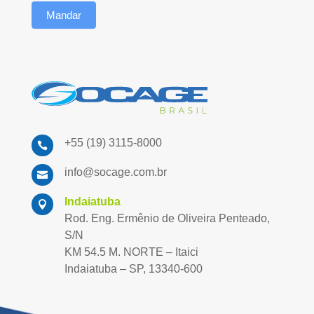
Mandar
+55 (19) 3115-8000

info@socage.com.br

Indaiatuba

Rod. Eng. Ermênio de Oliveira Penteado,
S/N
KM 54.5 M. NORTE – Itaici
Indaiatuba – SP, 13340-600