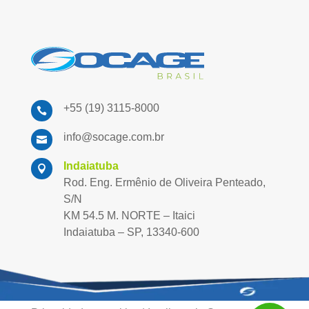
+55 (19) 3115-8000

info@socage.com.br

Indaiatuba

Rod. Eng. Ermênio de Oliveira Penteado,
S/N
KM 54.5 M. NORTE – Itaici
Indaiatuba – SP, 13340-600