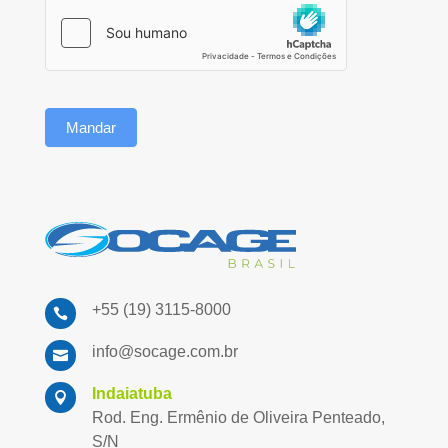
Mandar
+55 (19) 3115-8000

info@socage.com.br

Indaiatuba

Rod. Eng. Ermênio de Oliveira Penteado,
S/N