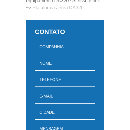
equipamento DA320? Acesse o link
~>
Plataforma aérea DA320
CONTATO